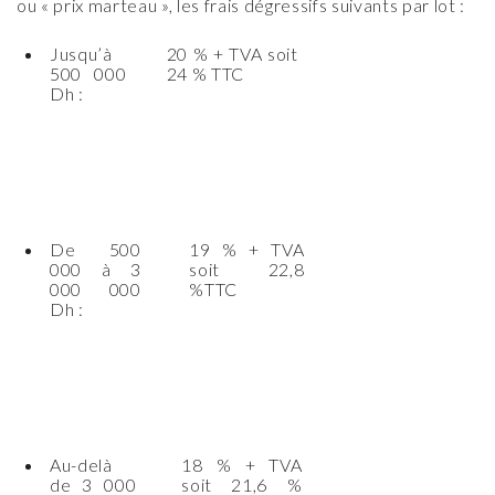
ou
« prix marteau », les frais dégressifs suivants par lot :
Jusqu’à
20 % + TVA soit
500 000
24 % TTC
Dh :
De 500
19 % + TVA
000 à 3
soit 22,8
000 000
%TTC
Dh :
Au-delà
18 % + TVA
de 3 000
soit 21,6 %