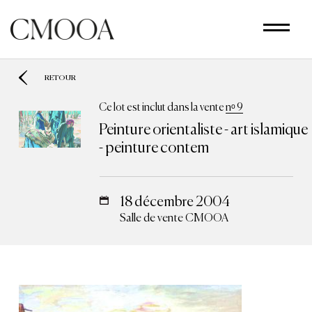
Aller
au
contenu
principal
RETOUR
Ce lot est inclut dans la vente
nᵒ 9
Peinture orientaliste - art islamique
- peinture contem
18 décembre 2004
Salle de vente CMOOA