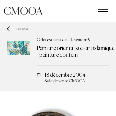
Aller
au
contenu
principal
RETOUR
Ce lot est inclut dans la vente
nᵒ 9
Peinture orientaliste - art islamique
- peinture contem
18 décembre 2004
Salle de vente CMOOA