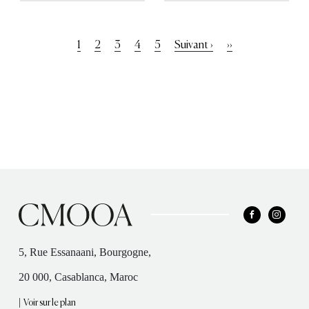
Pagination
Page
1
Page
2
Page
3
Page
4
Page
5
Page
Suivant ›
Dernière
››
courante
suivante
page
5, Rue Essanaani, Bourgogne,
20 000, Casablanca, Maroc
|
Voir sur le plan