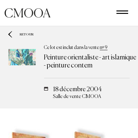
Aller
au
contenu
principal
RETOUR
Ce lot est inclut dans la vente
nᵒ 9
Peinture orientaliste - art islamique
- peinture contem
18 décembre 2004
Salle de vente CMOOA