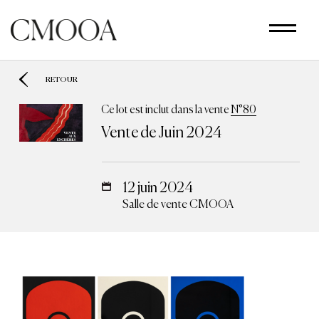
Aller
au
contenu
principal
RETOUR
Ce lot est inclut dans la vente
N°80
Vente de Juin 2024
12 juin 2024
Salle de vente CMOOA