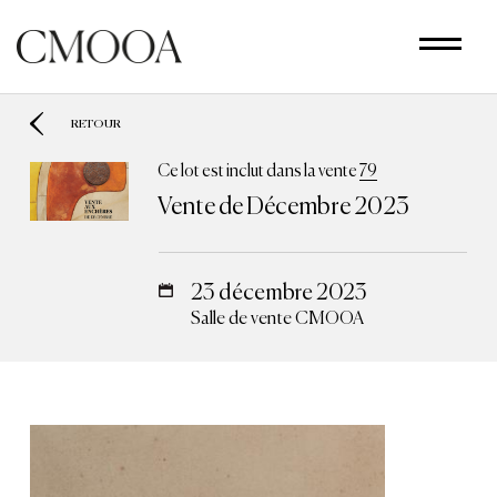
Aller
au
contenu
principal
RETOUR
Ce lot est inclut dans la vente
79
Vente de Décembre 2023
23 décembre 2023
Salle de vente CMOOA