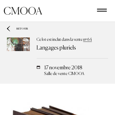
Aller
au
contenu
principal
RETOUR
Ce lot est inclut dans la vente
nᵒ 64
Langages pluriels
17 novembre 2018
Salle de vente CMOOA