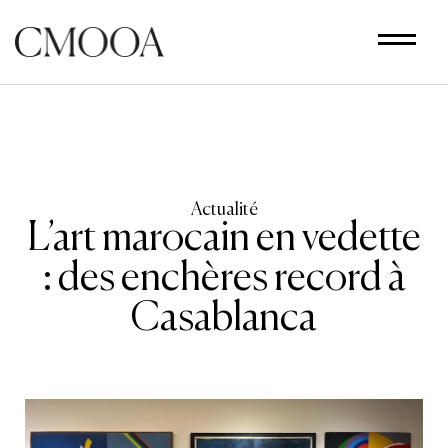
Aller
au
contenu
principal
Actualité
L’art marocain en vedette
: des enchères record à
Casablanca